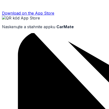
Download on the
App Store
Naskenujte a stiahnite appku
CarMate