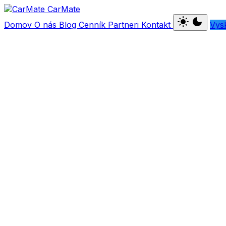
Car
Mate
light_mode
dark_mode
Domov
O nás
Blog
Cenník
Partneri
Kontakt
Vys