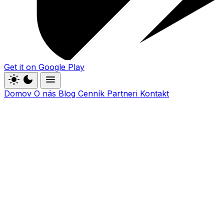
Get it on
Google Play
light_mode
dark_mode
menu
Domov
O nás
Blog
Cenník
Partneri
Kontakt