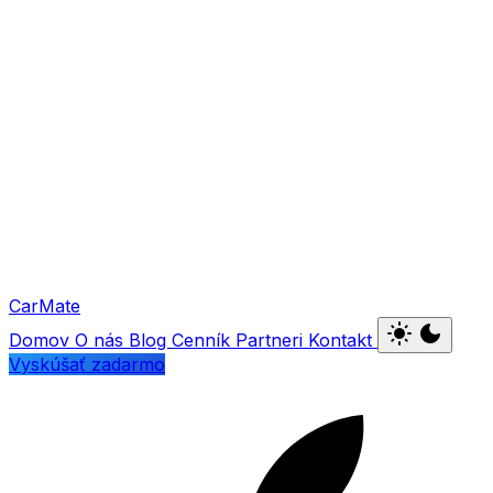
Car
Mate
light_mode
dark_mode
Domov
O nás
Blog
Cenník
Partneri
Kontakt
Vyskúšať zadarmo