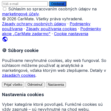
Odoberať
Súhlasím so spracovaním osobných údajov na
marketingové účely
.
© 2026 CarMate. Všetky práva vyhradené.
Zásady ochrany osobných údajov
·
Podmienky
používania
·
Zásady používania cookies
·
Podmienky
akcie „CarMate zadarmo"
·
Cookie nastavenia
public
🍪 Súbory cookie
Používame nevyhnutné cookies, aby web fungoval. So
súhlasom môžeme používať aj analytické a
marketingové, vďaka ktorým web zlepšujeme. Detaily v
zásadách cookies
.
Prijať všetko
Odmietnuť
Nastavenia
Nastavenia cookies
Vyber kategórie ktoré povoľuješ. Funkčné cookies sú
vždy zapnuté – sú nevyhnutné na chod webu.