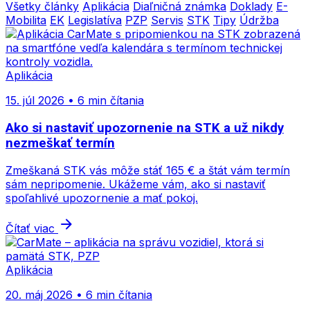
Všetky články
Aplikácia
Diaľničná známka
Doklady
E-
Mobilita
EK
Legislatíva
PZP
Servis
STK
Tipy
Údržba
Aplikácia
15. júl 2026 • 6 min čítania
Ako si nastaviť upozornenie na STK a už nikdy
nezmeškať termín
Zmeškaná STK vás môže stáť 165 € a štát vám termín
sám nepripomenie. Ukážeme vám, ako si nastaviť
spoľahlivé upozornenie a mať pokoj.
arrow_forward
Čítať viac
Aplikácia
20. máj 2026 • 6 min čítania