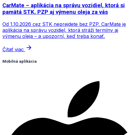
CarMate – aplikácia na správu vozidiel, ktorá si
pamätá STK, PZP aj výmenu oleja za vás
Od 1.10.2026 cez STK neprejdete bez PZP. CarMate je
aplikácia na správu vozidiel, ktorá stráži termíny aj
výmenu oleja – a upozorní, keď treba konať.
arrow_forward
Čítať viac
Mobilná aplikácia