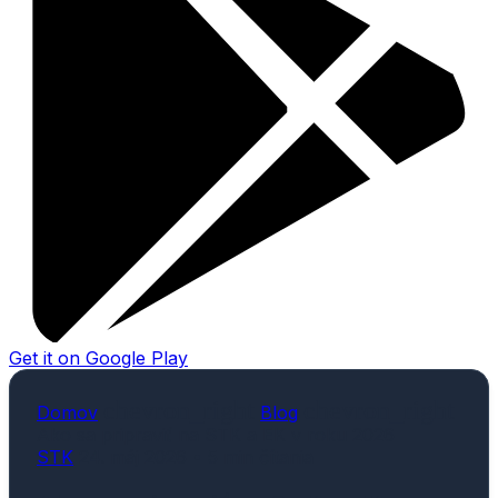
Get it on
Google Play
chevron_right
chevron_right
Domov
Blog
Ako sa pripraviť na STK a EK v roku 2026
STK
24. máj 2026
• 5 min čítania