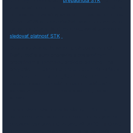
kontroly, podobne ako
prepadnutá STK
. Tá môže
znamenať pokutu od okresného úradu, problémy
pri poistnej udalosti aj sankciu pri cestnej kontrole.
V roku 2026 je preto dôležité nielen pripraviť auto
na technickú a emisnú kontrolu, ale aj pravidelne
sledovať platnosť STK
.
Dobrá správa je, že sa tomu dá úplne vyhnúť.
Stačí, keď si auto pripravíte s dostatočným
predstihom a kontrolou prejdete pokojne – na
prvýkrát.
Tím CarMate preto odporúča začať s
prípravou minimálne týždeň pred termínom
–
získate priestor doriešiť prípadnú maličkosť v
servise a na stanicu prídete s istotou, nie so
stresom.
Tento návod vás prevedie všetkým, čo pred
technickou a emisnou kontrolou potrebujete: od
dokladov cez povinnú výbavu až po 10-minútovú
kontrolu, ktorú zvládnete doma na parkovisku.