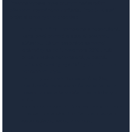
Povinná výbava býva druhým najčastejším
dôvodom zbytočného zdržania. Pred STK stačí
prejsť si tento rýchly checklist:
Autolekárnička
– kompletná a neporušená.
Karta prvej pomoci je stále jej povinnou
súčasťou. Dátum exspirácie samotnej
lekárničky sa od 1. novembra 2019 zrušil –
pokiaľ zostáva nerozbalená, je platná.
Homologizovaný výstražný trojuholník
v
ochrannom kryte.
Reflexný odev
vo fluorescenčnej žltej,
oranžovočervenej alebo červenej farbe, v
dosahu zo sedadla vodiča – nie odložený v
kufri.
Náhradné koleso, kľúč na matice a zdvihák
– neplatí pre autá s Run-flat pneumatikami
alebo lepiacou sadou z výroby.