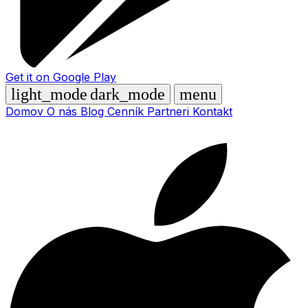
Get it on
Google Play
light_mode
dark_mode
menu
Domov
O nás
Blog
Cenník
Partneri
Kontakt