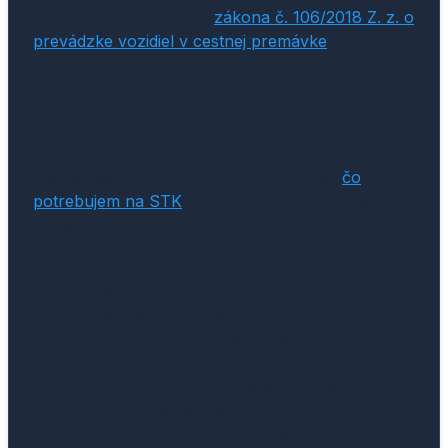
Pravidlá vychádzajú zo
zákona č. 106/2018 Z. z. o
prevádzke vozidiel v cestnej premávke
.
Aké doklady potrebujete na
technickú a emisnú kontrolu?
Najčastejšia otázka pred kontrolou znie:
čo
potrebujem na STK
? Tu je kompletný zoznam
dokladov:
Osvedčenie o evidencii časť II
(veľký
papierový technický preukaz). Malá čipová
karta nestačí. Pri zadržaní políciou:
fotokópia + potvrdenie o zadržaní.
Osvedčenie o emisnej kontrole
– ak vozidlu
takáto kontrola podlieha a EK bola
absolvovaná samostatne mimo STK.
Zelená karta (PZP)
– od 1. januára 2025