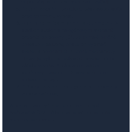
odporúčame ho pred kontrolou vyčistiť.
Detskú sedačku
blokujúcu pásy alebo Isofix
pred kontrolou vybrať.
Manuálne koliesko sklonu svetlometov
(v
starších autách s halogénovými svetlami)
prepnúť do polohy „0". Je to malé otočné
koliesko v palubnej doske pri vypínači
svetiel, s polohami 0–3, ktoré mechanicky
upravuje výšku stretávacích svetiel podľa
záťaže vozidla. Autá s automatickým
xenónovým alebo LED osvetlením toto
koliesko nemajú.
Držiaky telefónu, navigácie, autokamery
zo skla dať dole.
Auto by malo byť pred kontrolou umyté.
Nečitateľná ŠPZ môže znamenať odmietnutie
kontroly technikom.