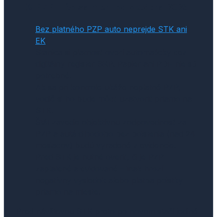
LEX PZP – čo sa mení od októbra 2026
Bez platného PZP auto neprejde STK ani
EK
.
Stanica si platnosť overí automaticky cez
digitálny register SKP. Papier ani PDF nie sú
potrebné.
Ak sa pri kontrole ukáže neplatné PZP,
vodič si ho bude môcť uzatvoriť priamo na
STK.
Štát zavedie objektívnu zodpovednosť za
PZP a autá dlhodobo bez poistenia (nad 24
mesiacov) budú vyradené z evidencie.
Pred STK je nutné overiť, či je PZP
zaplatené a evidované – inak hrozí
negatívny výsledok alebo platba poistky
priamo na mieste.
Pred návštevou STK preto po novom stačí jediné