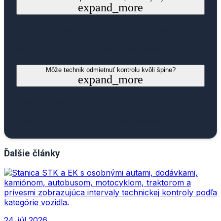
expand_more
60 kalendárnyc dní. Počas tejto doby musíte
chyby odstrániť a absolvovať opakovanú
kontrolu. Pokiaľ lehotu nemôžete dodržať, musíte
absolvovať kontrolu v plnom rozsahu a zaplatiť
plnú sumu
Môže technik odmietnuť kontrolu kvôli špine?
expand_more
Áno môže. Ak však technik vozidlo odmietne kvôli
špine, oficiálne kontrola nezačala. V takom
prípade je potrebné objednať sa na nový termín,
pred ktorým je nutné navštíviť autoumývareň.
Ďalšie články
24. júl 2026