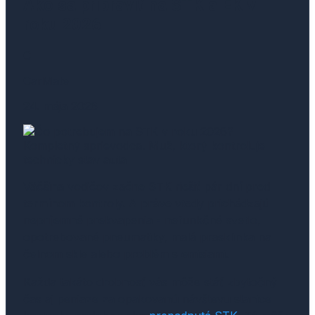
Ako sa pripraviť na STK a EK v
roku 2026
C
CarMate
24. mája 2026
Väčšina vodičov začne STK riešiť pár dní pred
termínom kontroly. A práve vtedy prichádzajú
nepríjemné prekvapenia - nefunkčné svetlo,
opotrebované pneumatiky, malá prasklinka na
čelnom skle alebo problém s emisiami.
Každa takáto drobnosť vás môže stáť zbytočný
čas aj peniaze za opakovanú návštevu stanice