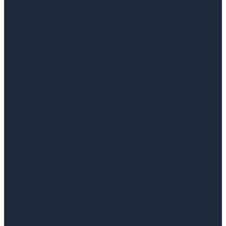
stačí elektronická verzia ako PDF v mobile,
papier nie je nutný. Od 1. októbra 2026 ju
však nebudete musieť predkladať vôbec.
Certifikát k montáži fólií
– ak má vozidlo na
oknách montované fólie. Bez certifikátu
hrozí, že fólie technik vyhodnotí ako
neschválené.
Protokol o montáži plynového zariadenia
–
pri LPG/CNG, ak zariadenie nie je z výroby.
Protokol z predchádzajúcej kontroly
–
tento bod sa týka najmä opakovanej STK.
Opakovanú technickú kontrolu je nutné
absolvovať do 60 dní od pôvodnej, inak musí
prebehnúť nová kontrola v plnom rozsahu.
Aká je povinná výbava vozidla
v roku 2026?