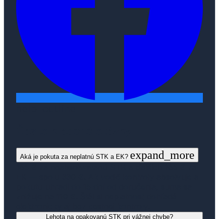
help_outline
Často kladené otázky
expand_more
Aká je pokuta za neplatnú STK a EK?
165 € za neabsolvovanú STK a ďalších 165 € za
EK — spolu 330 €. Ak vodič kontroly absolvuje a
pokutu uhradí do 15 dní od doručenia, suma sa
znižuje na 110 €. Štát si neplatnosť dohľadá
elektronicky aj bez cestnej kontroly.
Lehota na opakovanú STK pri vážnej chybe?