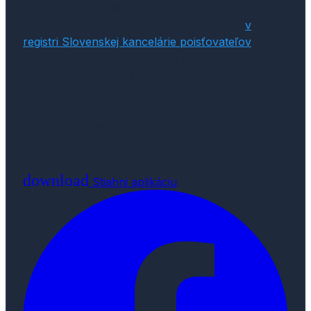
– overiť si, či je vaše PZP zaplatené a evidované v
registri. Platnosť si zadarmo skontrolujete
v
registri Slovenskej kancelárie poisťovateľov
po
zadaní EČV. Práve tu vám vie pomôcť
aplikácia
CarMate, ktorá na blížiacu sa platnosť PZP aj
termín STK upozorní s dostatočným
predstihom,
aby ste podobné komplikácie na
stanici vôbec neriešili.
download
Stiahni aplikáciu