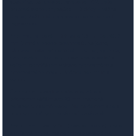
spiatočka, parkovacie, osvetlenie EČV, tretie
brzdové svetlo (chýbajúce LED diódy = vážna
chyba). Zažltnuté kryty svetlometov neprejdú
regloskopom.
Pneumatiky-
dezén minimálne 1,6 mm (letné), 3
mm (zimné v období povinnosti). Na jednej
náprave musia byť identické – rozmer, výrobca,
vzor dezénu. Rozmery musia presne sedieť s
veľkým techničákom vrátane rýchlostného a
hmotnostného indexu. Bočnice bez trhlín a
vydutí.
Čelné sklo-
prasklina v stieranej zóne s
priemerom väčším ako 20 mm znamená
neúspech. Zatemňovacie fólie na čelnom skle a
predných bočných oknách sú zakázané.
Pod autom-
mastný film (rosenie motora) prejde
ako ľahká chyba, reálne odkvapkávajúci olej