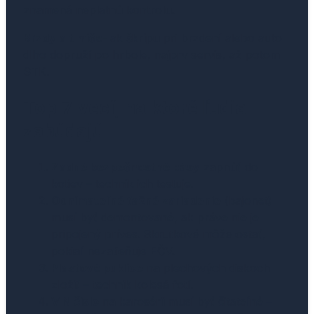
znamená neplatnú kontrolu.
Brzdy a tlmiče-
ak škrípu pri brzdení alebo auto
dlho dopruží po hrbole, najprv servis, až potom
STK.
Top 7 vecí, na ktoré ľudia
zabúdajú
Zadné bezpečnostné pásy
zapnúť do
kotiev – technik ich testuje.
Odnímateľné ťažné zariadenie
(bajonet)
musí byť demontované, ak práve nie je
pripojený príves. Skrutkové môže ostať,
pokiaľ nezatieňuje EČV.
Plastové puklice
na plechových diskoch
zložiť – technik kolesá fotí.
VIN číslo
na karosérii musí byť čitateľné –