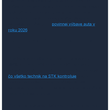
Žiarovky, poistky ani ťažné lano už povinnou
súčasťou výbavy nie sú. Podrobný rozpis obsahu
lekárničky po moduloch, výnimky, pokuty aj
rozdiely pri cestách do zahraničia nájdete v
samostatnom článku o
povinnej výbave auta v
roku 2026
.
Technický stav: 10-minútová kontrola
doma
Prejdite si auto ešte pred cestou na stanicu.
Väčšinu chýb, kvôli ktorým vodiči neprejdú,
odhalíte za pár minút. Ak chcete vedieť do detailu,
čo všetko technik na STK kontroluje
a ako
hodnotí jednotlivé chyby, prečítajte si náš
samostatný prehľad. Tu sa sústredíme na to, čo si
viete overiť sami doma:
Svetlá –
stretávacie, diaľkové, hmlové, smerovky,