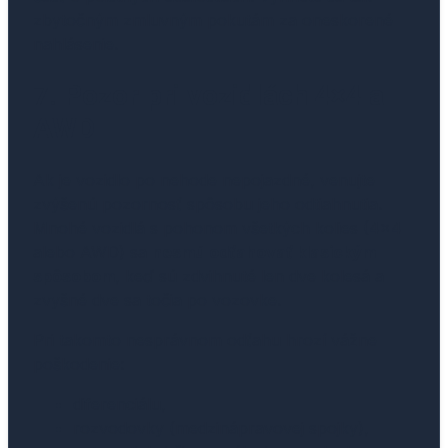
zbytočným zmluvným pokutám za oneskorené
nahlásenie.
7. Pozor pri vozidlách 4×4 a
AWD
Ak je vozidlo po nehode nepojazdné, venujte
zvýšenú pozornosť spôsobu jeho odtiahnutia.
Mnohé vozidlá s pohonom všetkých kolies (4×4
alebo AWD) sa
nesmú odťahovať klasickým
spôsobom
, keď sú zdvihnuté len dve kolesá a
zvyšné dve sa točia po vozovke.
Pri takomto nesprávnom odťahu hrozí vážne
poškodenie:
diferenciálu,
rozvodovky (medzinápravovej spojky),