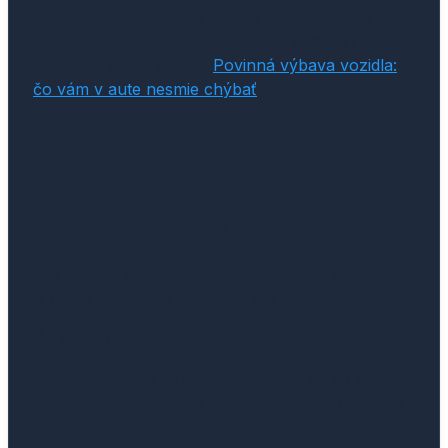
Užitočný tip:
Viete, čo všetko musíte mať vo
vozidle pre prípad kontroly alebo nehody?
Prečítajte si náš článok
Povinná výbava vozidla:
čo vám v aute nesmie chýbať
.
2. Zdokumentujte všetko, čo
sa dá
Dnešný smartfón vám pri dokazovaní priebehu
nehody ušetrí množstvo problémov. Foťte skôr,
než vozidlá posuniete – postavenie áut po náraze
je často kľúčovým dôkazom pre poisťovňu.
Čo všetko nasnímať:
postavenie vozidiel po nehode (aj zo širšieho
záberu, aby bolo vidieť križovatku či jazdné
pruhy),