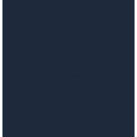
V skratke: čo robiť ihneď po nehode
Najprv bezpečnosť
– výstražné svetlá,
vesta, trojuholník, kontrola zranených.
Dokumentácia
– všetko podrobne odfoťte
ešte pred posunutím vozidiel.
Rozhodnutie
– určite, či ide o škodovú
udalosť (stačí správa), alebo dopravnú
nehodu (volajte políciu).
Hlásenie
– škodu nahláste poisťovni a
bezodkladne aj leasingovej spoločnosti.
Odťah
– pri autách 4×4 a elektromobiloch
trvajte na odťahu na plošine.
1. Najskôr myslite na
bezpečnosť