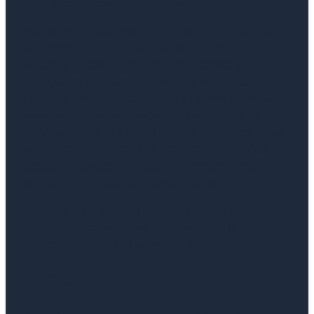
automatickej či manuálnej prevodovky.
Bezpečným riešením je vždy
odťah na plošine
,
pri ktorom sú všetky kolesá vozidla mimo
vozovky. Naopak, vlečenie na náprave s
otáčajúcimi sa hnanými kolesami môže celý
systém pohonu zničiť. Pri objednávaní odťahovky
preto vždy vopred uveďte, že ide o vozidlo s
pohonom 4×4 alebo AWD. Ak si nie ste istí, či sa
vaše auto smie ťahať bežným spôsobom, údaj
nájdete v návode na obsluhu – mnohí výrobcovia
tam odťah na plošine priamo predpisujú.
Čo ak sa vám stane porucha na rýchlostnej
ceste?
Prečítajte si náš manuálČo robiť pri
poruche alebo defekte na diaľnici.
8. A čo elektromobily?