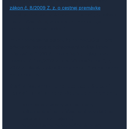
a kde panuje najviac nepresností. Slovenský
zákon č. 8/2009 Z. z. o cestnej premávke
rozlišuje dva pojmy:
škodovú udalosť
(vyriešite ju
medzi účastníkmi) a
dopravnú nehodu
(je
potrebné privolať políciu).
Pozor
donedávna platilo, že rozhodujúca – pre
privolanie polície je odhadovaná výška škody –
orientačne 3 990 €. Toto kritérium však bolo
novelou č. 179/2022 Z. z. s účinnosťou od 1. 7.
2022 zrušené.
Výška škody dnes už sama osebe
nerozhoduje
.
Stačí spísať správu o nehode (ide o škodovú
udalosť), ak sú splnené všetky tieto podmienky:
nikto nie je zranený ani usmrtený,
poškodené sú len zúčastnené vozidlá (nie
cesta ani cudzí majetok),
neunikli žiadne nebezpečné látky ani