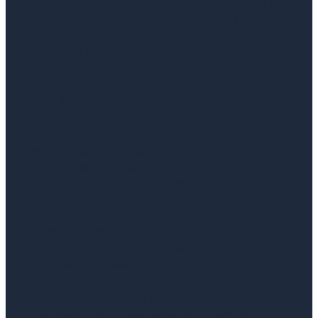
Pri poškodenom elektromobile alebo hybride je
situácia ešte špecifickejšia. Poškodenie trakčnej
batérie môže predstavovať riziko vznietenia, a to
aj niekoľko hodín – v krajných prípadoch aj dní –
po nehode.
Odťah a následnú manipuláciu by mal zabezpečiť
výhradne personál vyškolený na prácu s
elektromobilmi, ktorý dokáže bezpečne odpojiť
vysokonapäťový systém. Ak po nehode cítite
zápach, vidíte dym alebo počujete syčanie z
priestoru podlahy vozidla, držte sa v bezpečnej
vzdialenosti a okamžite upozornite hasičov.
Pri nehode s leasingovým vozidlom nestačí
myslieť len na poisťovňu. Overte si aj svoje
povinnosti voči leasingovej spoločnosti – ideálne v
lehote, ktorú máte v zmluve. A ak jazdíte na aute
s pohonom 4×4 alebo na elektromobile, venujte
mimoriadnu pozornosť správnemu odťahu.