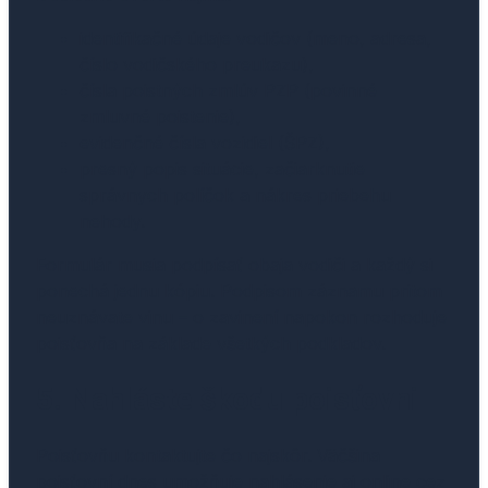
identifikačné údaje vodičov (meno, adresa,
číslo vodičského preukazu),
čísla poistných zmlúv PZP (povinné
zmluvné poistenie),
evidenčné čísla vozidiel (ŠPZ),
presný popis situácie, začiarknutie
správnych políčok a nákres priebehu
nehody.
Formulár musia podpísať obaja vodiči a každý si
ponechá jednu kópiu. Podpisom záznamu pritom
neuznávate vinu – o zavinení napokon rozhoduje
poisťovňa na základe všetkých podkladov.
5. Nahláste škodu poisťovni
Poisťovňu kontaktujte čo najskôr. Väčšina
poisťovní dnes umožňuje nahlásenie aj online cez