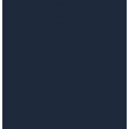
prevádzkové kvapaliny,
žiadny z vodičov nie je pod vplyvom
alkoholu či inej návykovej látky,
účastníci sa zhodli na zavinení a vymenili si
údaje.
Musíte privolať políciu (ide o dopravnú nehodu),
ak nastane čo i len jedna z týchto situácií:
došlo k zraneniu alebo usmrteniu osoby,
poškodila sa cesta alebo všeobecne
prospešné zariadenie (zvodidlo, dopravná
značka, verejné osvetlenie),
unikli nebezpečné látky alebo prevádzkové
kvapaliny,
niektorý vodič je pod vplyvom alebo
odmietol test,
účastníci sa nedohodli na vine, prípadne
niekto z miesta ušiel.