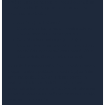
Prvé sekundy po nehode rozhodujú o tom, či sa
situácia nezhorší. Bezprostredne po zastavení
vykonajte tieto kroky:
Zapnite výstražné svetlá.
Oblečte si reflexnú vestu – ideálne ešte vo
vozidle, skôr než z neho vystúpite.
Označte miesto nehody výstražným
trojuholníkom (najmenej 50 m za vozidlom,
na diaľnici a rýchlostnej ceste aspoň 100 m).
Skontrolujte, či nie je niekto zranený.
Ak došlo k zraneniu osôb, úniku prevádzkových
kvapalín alebo k poškodeniu cesty či jej zariadení,
privolajte políciu (158) a v prípade potreby aj
záchrannú zdravotnú službu (155, prípadne
univerzálna tiesňová linka 112). Poskytnutie prvej
pomoci a zaistenie bezpečnosti na mieste je vašou
zákonnou povinnosťou.