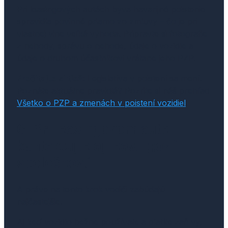
Pri leasingových autách býva havarijné poistenie
spravidla povinné priamo zo zmluvy – čo je pri
vlastnej vine veľká výhoda. Pripravte si fotografie
z nehody, správu o nehode, údaje o vozidle a
údaje o druhom účastníkovi vrátane jeho PZP.
Prečítajte si tiež:
Legislatíva v poistení sa mení.
Poznáte aktuálne pravidlá? Pozrite si náš prehľad
Všetko o PZP a zmenách v poistení vozidiel
.
6. Pri leasingovom aute
kontaktujte aj leasingovú
spoločnosť
A práve na tento krok vodiči zabúdajú
najčastejšie.
Aj keď vozidlo bežne používate a platíte zaň vy,