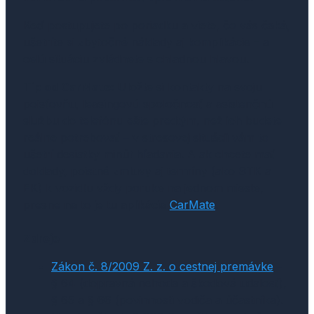
Keď postupujete po poriadku a viete, čo vás čaká,
ušetríte si zbytočné náklady aj komplikácie – a
celú situáciu zvládnete s chladnou hlavou.
Tip od CarMate:
Uložte si kontakty na svoju
poisťovňu, leasingovú spoločnosť a asistenčnú
službu do telefónu ešte predtým, než ich budete
reálne potrebovať – v stresovej situácii vám to
ušetrí desiatky minút hľadania. A ak chcete mať
doklady, poistné zmluvy aj termíny (ako STK a
EK) k vozidlu vždy poruke na jednom mieste,
presne na to je tu aplikácia
CarMate
.
Zdroje
Zákon č. 8/2009 Z. z. o cestnej premávke
–
§ 64 (dopravná nehoda a škodová udalosť),
§ 65 a § 66 (povinnosti vodiča a účastníka).