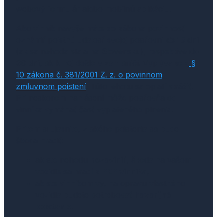
webový formulár alebo mobilnú aplikáciu.
Ako vinník navyše máte zo zákona povinnosť
oznámiť poistnú udalosť svojej poisťovni
do 15 dní
(ak sa nehoda stala na Slovensku), respektíve
do
30 dní
, ak k nej došlo v zahraničí. Vyplýva to z
§
10 zákona č. 381/2001 Z. z. o povinnom
zmluvnom poistení
. Túto lehotu sa oplatí strážiť.
Pri neskorom nahlásení môže poisťovňa od
vinníka vymáhať časť vyplateného plnenia.
Pritom si ujasnite, z akého poistenia sa bude
škoda hradiť:
ak ste nehodu
nezavinili
, škoda na vašom
vozidle sa hradí z
PZP vinníka
,
ak ste vinníkom vy, na opravu vlastného
vozidla budete potrebovať
havarijné
poistenie
.