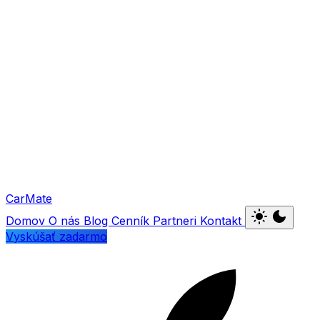
Car
Mate
light_mode
dark_mode
Domov
O nás
Blog
Cenník
Partneri
Kontakt
Vyskúšať zadarmo