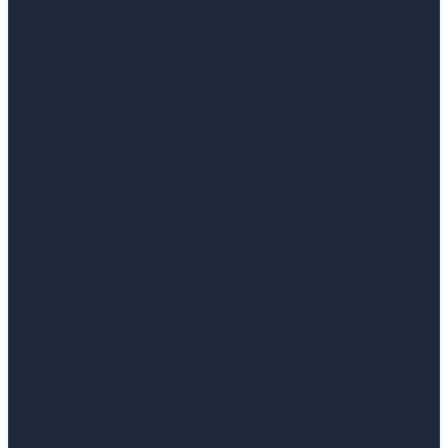
právnym
vlastníkom vozidla počas trvania
leasingu zostáva leasingová spoločnosť
. Preto
je vašou zmluvnou povinnosťou oznámiť každú
škodu aj jej – a to často v presne stanovenej
lehote (napríklad do 3 alebo 5 dní).
Leasingová spoločnosť môže:
určiť spôsob a miesto opravy (spravidla
vyžaduje výhradne autorizovaný servis),
vstupovať do riešenia poistného plnenia,
najmä pri totálnej škode,
mať dohodnuté osobitné podmienky pri
vyplácaní poistného – plnenie z poisťovne
býva vinkulované v jej prospech ako
vlastníka a servisu sa uvoľní až po jej
schválení.
Ak máte zmluvu poruke, vopred si naštudujte
časť o poistných udalostiach. Vyhnete sa tak