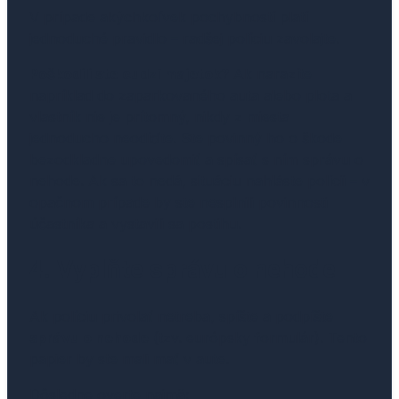
V prípade akýchkoľvek pochybností platí
jednoduché pravidlo – radšej políciu zavolajte.
Poškodili ste cudzí majetok?
Ak narazíte
napríklad do zaparkovaného auta alebo plota a
vlastník nie je prítomný, nikdy z miesta
jednoducho neodíďte. Ste povinný ho o škode
bezodkladne upovedomiť a spísať s ním správu o
nehode. Ak sa to nedá, situáciu nahláste polícii – v
opačnom prípade by ste nesplnili povinnosti
účastníka a vystavili sa postihu.
4. Vyplňte správu o nehode
Ak políciu privolať netreba, spíšte a podpíšte
správu o nehode
(tzv. európsky formulár). Tento
papier by ste mali mať v aute.
Dôsledne overte najmä: