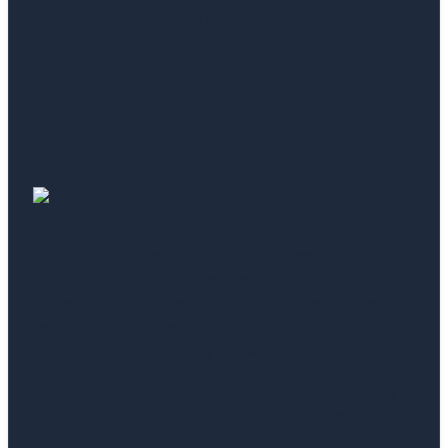
Nehoda s autom na leasing: Na
toto vodiči zabúdajú
C
CarMate
12. júna 2026
Po nehode s leasingovým autom nestačí myslieť
len na poisťovňu. Keďže vlastníkom vozidla je
počas splácania leasingová spoločnosť, máte voči
nej ďalšie povinnosti – a ak jazdíte na 4×4, k tomu
sa pridáva ešte správny spôsob odťahu.
Dobrou prípravou si ušetríte zbytočné chyby aj
náklady. V tomto návode nájdete celý postup
prehľadne po krokoch.